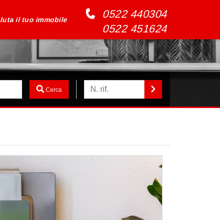
0522 440304
luta il tuo immobile
0522 451624
Cerca