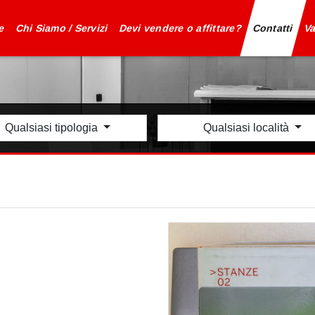
e
Chi Siamo / Servizi
Devi vendere o affittare?
Contatti
Va
Qualsiasi tipologia
Qualsiasi località