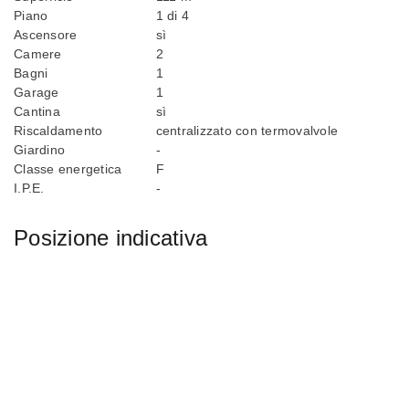
Piano
1 di 4
Ascensore
sì
Camere
2
Bagni
1
Garage
1
Cantina
sì
Riscaldamento
centralizzato con termovalvole
Giardino
-
Classe energetica
F
I.P.E.
-
Posizione indicativa