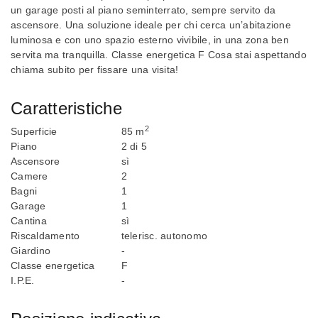
un garage posti al piano seminterrato, sempre servito da
ascensore. Una soluzione ideale per chi cerca un’abitazione
luminosa e con uno spazio esterno vivibile, in una zona ben
servita ma tranquilla. Classe energetica F Cosa stai aspettando
chiama subito per fissare una visita!
Caratteristiche
2
Superficie
85 m
Piano
2 di 5
Ascensore
sì
Camere
2
Bagni
1
Garage
1
Cantina
sì
Riscaldamento
telerisc. autonomo
Giardino
-
Classe energetica
F
I.P.E.
-