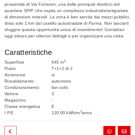
prossimità di Via Forlanini, una delle principali direttrici del
quartiere SPIP, che ospita un complesso industriale/artigianale
di dimensioni notevoli. La zona è ben servita dai mezzi pubblici,
dista solo 1 km dal casello autostradale di Parma. Non lasciarti
sfuggire questa opportunità unica di investimento! Contattaci
oggi stesso per ulteriori dettagli e per organizzare una visita.
Caratteristiche
2
Superficie
545 m
Piano
T+1+2 di 2
Ascensore
sì
Riscaldamento
autonomo
Condizionamento
fan-coils
Vetrine
3
Magazzino
-
Classe energetica
E
3
I.P.E.
120,00 kWh/m
anno