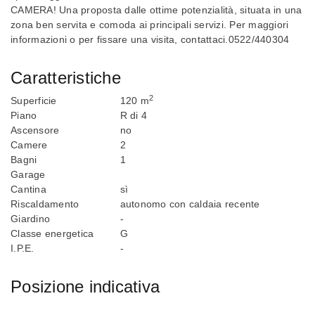
CAMERA! Una proposta dalle ottime potenzialità, situata in una
zona ben servita e comoda ai principali servizi. Per maggiori
informazioni o per fissare una visita, contattaci.0522/440304
Caratteristiche
2
Superficie
120 m
Piano
R di 4
Ascensore
no
Camere
2
Bagni
1
Garage
Cantina
sì
Riscaldamento
autonomo con caldaia recente
Giardino
-
Classe energetica
G
I.P.E.
-
Posizione indicativa