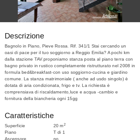
Descrizione
Bagnolo in Piano, Pieve Rossa. Rif. 341/1 Stai cercando un
oasi di pace per il tuo soggiorno a Reggio Emilia? A pochi km
dalla stazione TAV.proponiamo stanza posta al piano terra con
bagno privato in rustico completamente ristrutturato nel 2008 in
formula bed&breakfast-con uso soggiorno-cucina e giardino
comune. La stanza matrimoniale ( anche ad usdo singolo) è
dotata di aria condizionata, frigo e tv. La richiesta è
comprensiava di riscaldamento,luce e acqua -cambio e
fornitura della biancheria ogni 15gg
Caratteristiche
2
Superficie
20 m
Piano
T di 1
Ascensore
no