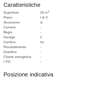
Caratteristiche
2
Superficie
16 m
Piano
I di 3
Ascensore
sì
Camere
-
Bagni
-
Garage
1
Cantina
no
Riscaldamento
-
Giardino
-
Classe energetica
-
I.P.E.
-
Posizione indicativa