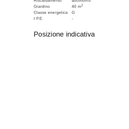
Riscaldamento
autonomo
2
Giardino
40 m
Classe energetica
G
I.P.E.
-
Posizione indicativa