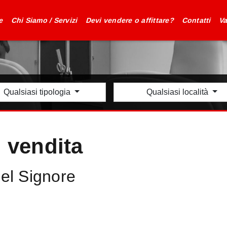
e
Chi Siamo / Servizi
Devi vendere o affittare?
Contatti
Va
Qualsiasi tipologia
Qualsiasi località
n vendita
el Signore