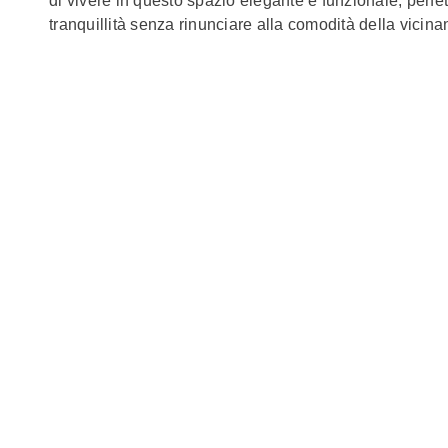
di vivere in questo spazio elegante e funzionale, perfet
tranquillità senza rinunciare alla comodità della vicinanz