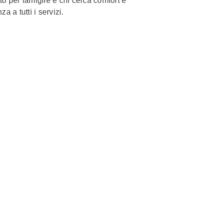
to per famiglie e chi cerca comfort e
a a tutti i servizi.