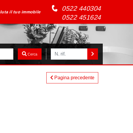
0522 440304
luta il tuo immobile
0522 451624
Cerca
Pagina precedente