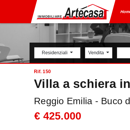
Hom
Residenziali
Vendita
Rif. 150
Villa a schiera i
Reggio Emilia - Buco d
€ 425.000