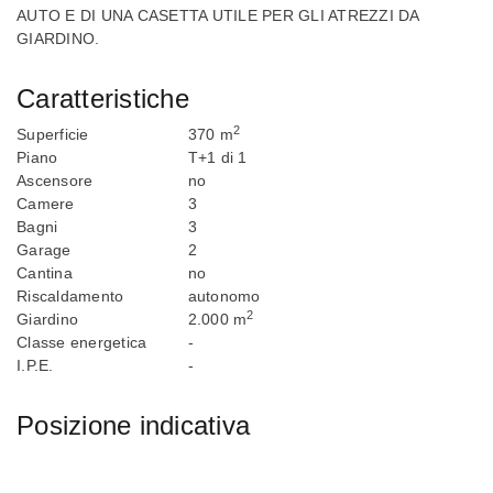
AUTO E DI UNA CASETTA UTILE PER GLI ATREZZI DA
GIARDINO.
Caratteristiche
2
Superficie
370 m
Piano
T+1 di 1
Ascensore
no
Camere
3
Bagni
3
Garage
2
Cantina
no
Riscaldamento
autonomo
2
Giardino
2.000 m
Classe energetica
-
I.P.E.
-
Posizione indicativa